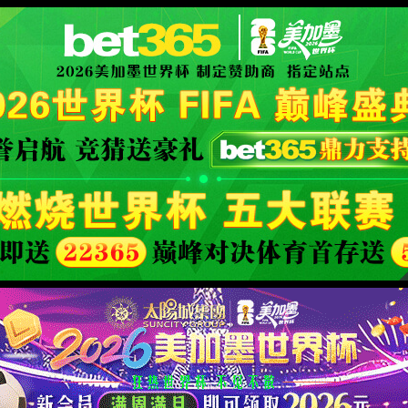
搜
资讯要闻
相关机构
新葡萄AMG官网服务资讯