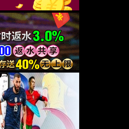
点击排行
深圳首届国际氢能领袖峰会 深圳新葡萄AMG官网服务研究院发起主办 在深能源集团成功召开 会上相关单位 研发机构 龙头企业等签约合作
29509
氢20 国际氢能产业(深圳)领袖峰会 暨国际氢能产业链展览会
22567
张涛市长率政府考察团莅临深圳新葡萄AMG官网服务指导工作
19712
人民日报：新时代中国能源在高质量发展道路上奋勇前进
17066
市委书记潘群、市政府副市长张荣海一行莅临考察指导工作
16690
市委书记王碧安邀请新葡萄AMG官网服务余一平主席一行前往工业转移园考察合作
15366
广东省科技厅专家组一行莅临深圳新葡萄AMG官网服务考察调研“未来能源中心”项目
14938