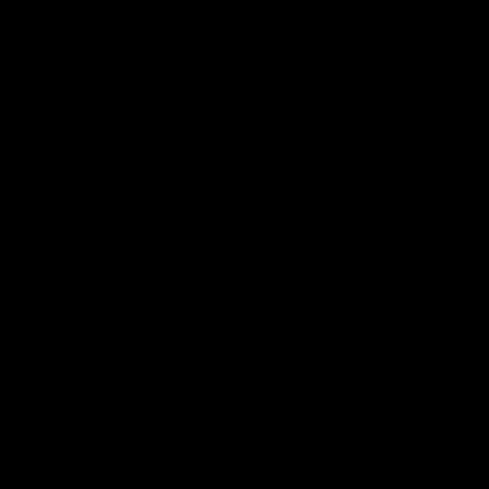
基金平台
创投基金
产业基金
并购基金