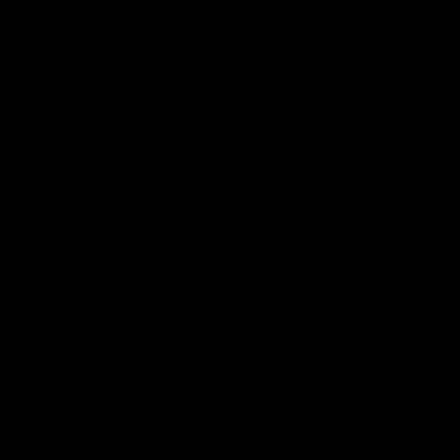
2
说。
1
2
官网
务