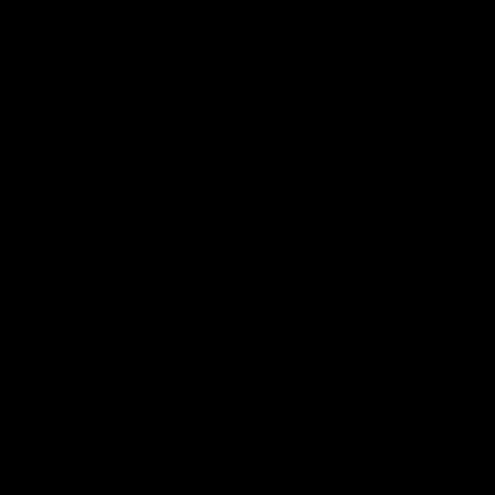
2
经典
2
开展