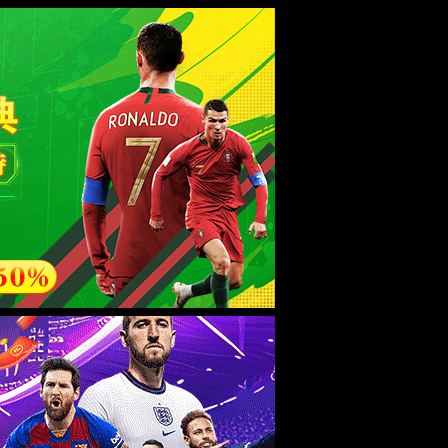
索
年
月
日
基金平台
产业领域