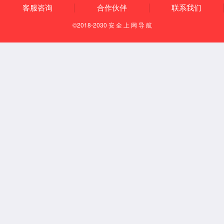
国务院发文！同意深圳市开展高品质创新型国际航空枢纽建设等交通强国建设试点
2020-09-03
多行业标准和规范有望出台 智能汽车产业政策红利将密集落地 带动全产业链发展