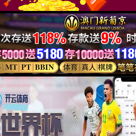
官网服务
萄AMG官网服务（简称“
新葡萄AMG官网服务
网服务研究院
”）为运营主体。
新葡萄AMG
新葡萄AMG官网服务
营、园区开发建设等。
G官网服务研究院
网服务研究院