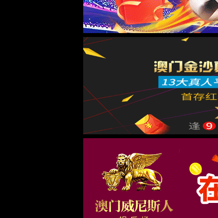
关于新葡萄AMG官
首页
>
关于新葡萄AMG官网服务
>
走进新葡萄AMG官网服务