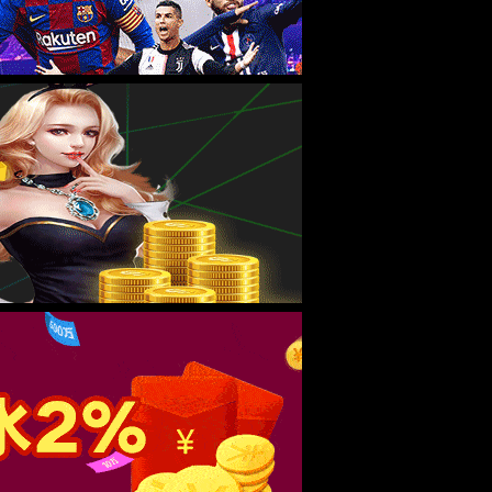
G官网服务
发展规划
领导关怀
服务战略
新葡萄AMG官网服务文化
新葡萄AMG官网服务