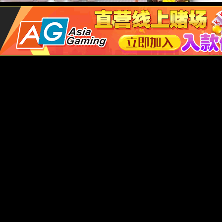
的调整构建了良好的制度环境。”
合汇中国并购基金研究
021-12-23
了目标公司的业务并继续运作。
“并购女王”又出手！跟3400亿巨头一起，设立并购基金，要干这件大事！
021-12-23