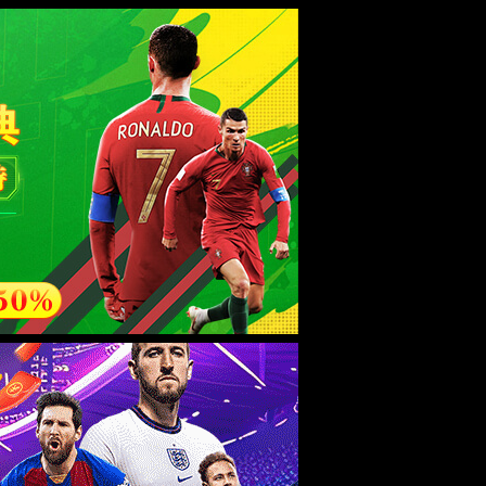
索
年
月
日
基金平台
产业领域