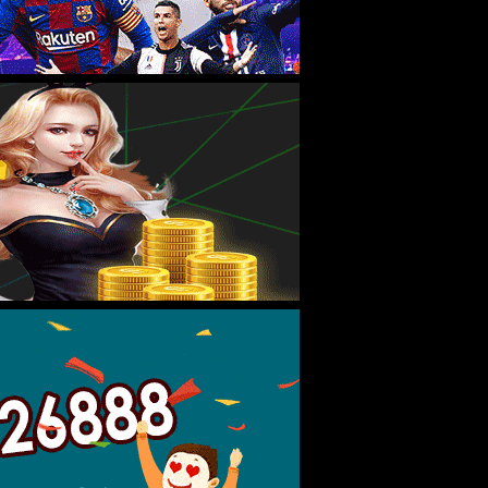
新闻头条
各地动态
信息服务