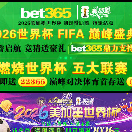
搜
资讯要闻
相关机构
新葡萄AMG官网服务资讯