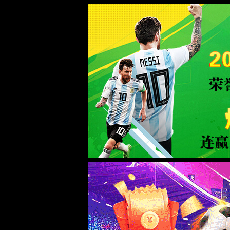
首页
关于新葡萄AMG官网服务
湾区机遇
联系我们