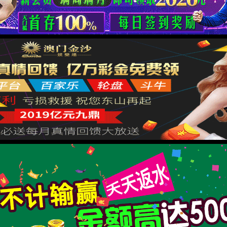
网服务
走进新葡萄AM
新葡萄AMG官网
>
新葡萄AMG官网服务战略