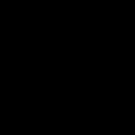
官网
务
发展
领导