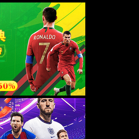
索
年
月
日
基金平台
产业领域