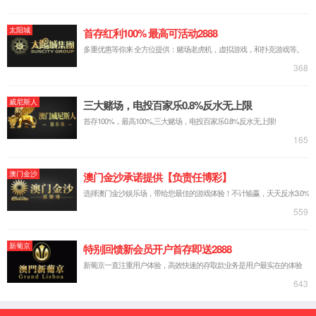
性服务平台。
接点和切入点。