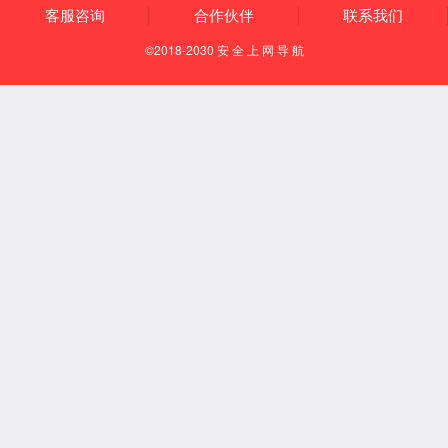
统参入全面拓展。
15289
分享到：
相关推荐
深圳首届国际氢能领袖峰会 深圳新葡萄AMG官网服务研究院发起主办 在深能源集团成功召开 会上相关单位 研发机构 龙头企业等签约合作
2019-12-16
张涛市长率政府考察团莅临深圳新葡萄AMG官网服务指导工作
2019-04-18
市委书记潘群、市政府副市长张荣海一行莅临考察指导工作
2019-10-28
市委书记王碧安邀请新葡萄AMG官网服务余一平主席一行前往工业转移园考察合作
2021-10-28
广东省科技厅专家组一行莅临深圳新葡萄AMG官网服务考察调研“未来能源中心”项目
2021-11-03