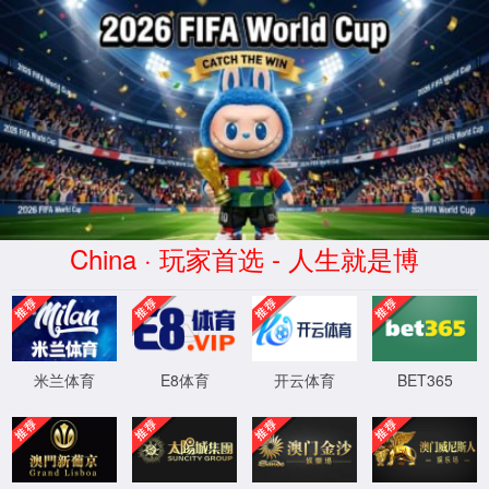
资讯要闻
时事政要
集团资讯
党建工作
首页
>
资讯要闻
>
集团资讯
>
集团快讯
行前往工业转移园考察合作
发布时间：2021-10-28
作者：新葡萄AMG官网服务摘编