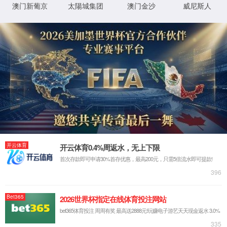
粤港澳大湾区合作项目进行会议交流。