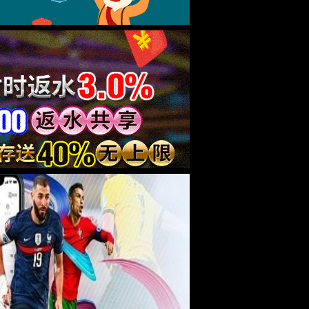
点击排行
深圳首届国际氢能领袖峰会 深圳新葡萄AMG官网服务研究院发起主办 在深能源集团成功召开 会上相关单位 研发机构 龙头企业等签约合作
29444
氢20 国际氢能产业(深圳)领袖峰会 暨国际氢能产业链展览会
22498
张涛市长率政府考察团莅临深圳新葡萄AMG官网服务指导工作
19639
人民日报：新时代中国能源在高质量发展道路上奋勇前进
16991
市委书记潘群、市政府副市长张荣海一行莅临考察指导工作
16619
市委书记王碧安邀请新葡萄AMG官网服务余一平主席一行前往工业转移园考察合作
15283
广东省科技厅专家组一行莅临深圳新葡萄AMG官网服务考察调研“未来能源中心”项目
14873