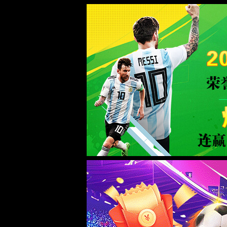
首页
关于新葡萄AMG官网服务
湾区机遇
联系我们