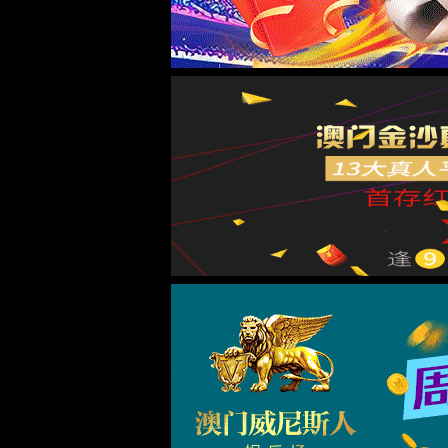
湾区机遇
首页
>
湾区机遇
>
湾区动态
>
湾区规划
世茂集团助力粤港
发布时间：2021-07