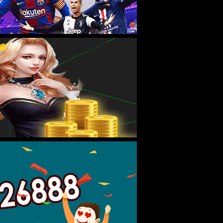
湾区机遇
湾区动态
特区40年
区域新政
湾区规划
各地动态
新闻头条
各地动态
信息服务