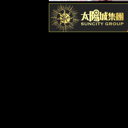
湾区最有影响力的房地产公司，并发力
地新增代建项目；最终，以超多个盘的
潮，助力大湾区经济社会发展、满足城
3903