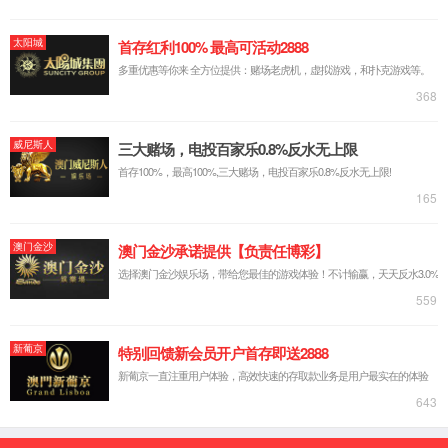
⊙
一、何为产业基金？
⊙
二、产业基金监管规则的确定
⊙
三、产业基金中政府出资的认定
⊙
四、政府平台公司的出资是否为政府出资？
题。