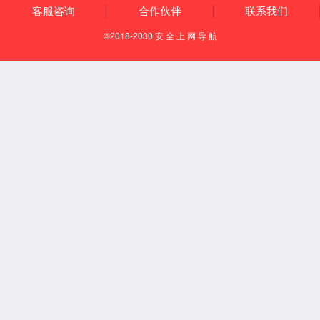
4931
分享到：
相关推荐
美国有硅谷，中国有新葡萄AMG官网服务
2021-12-22
新葡萄AMG官网服务从人才和资本等各个方面的潜力都是巨大的
2021-12-22
“中国新葡萄AMG官网服务”高度契合粤港澳大湾区创新核心机定位
2021-12-22
“新葡萄AMG官网服务”从深圳龙岗出发，必将走向世界
2019-07-22
要坚定不移地推动“新葡萄AMG官网服务”的全面规划建设
2021-12-22
中国新葡萄AMG官网服务是粤港澳核心载体
2019-09-16