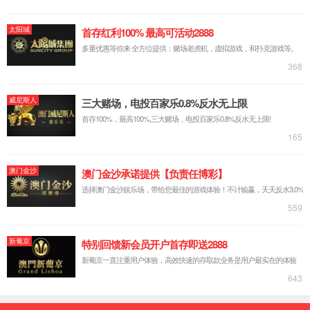
契合的。
要，总结的经验值得推广。
来探讨“中国新葡萄AMG官网服务”是有很好的基础。