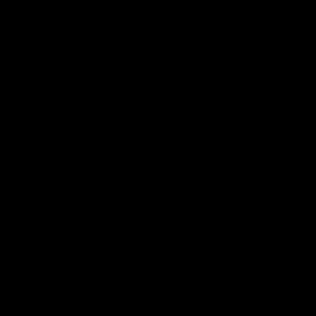
代化强国。
会主义现代化强国而奋斗。