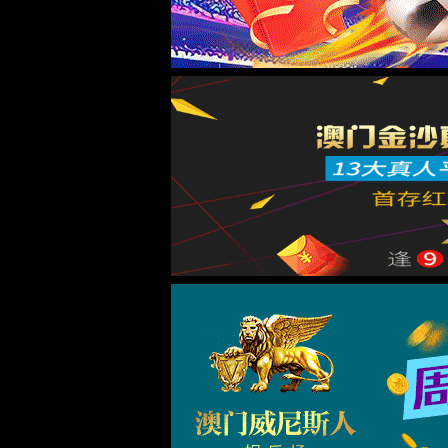
资讯要闻
首页
>
资讯要闻
>
党建工作
>
党群工作
中
发布时间：2019-04
来源：
新华网
2017年10月28日 20:
新闻频道