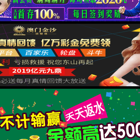
业将成中国经济主要增长极
-07
作者：新葡萄AMG官网服务摘编
产业将成中国经济主要增长极