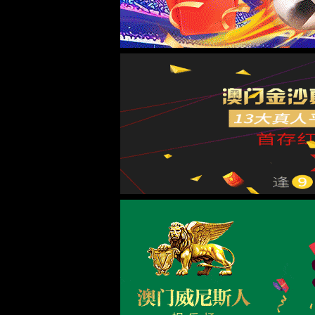
资讯要闻
首页
>
资讯要闻
>
时事政要
>
科技前沿
社发科技产
发布时间：2018-10
社发科技
发布日期：2018-03-28