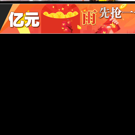
部长徐南平说。
率约为7％。
属性和政治属性。”徐南平说。