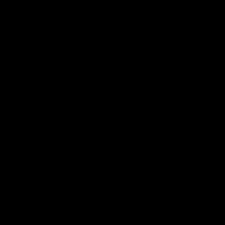
基金平台
创投基金
产业基金
并购基金