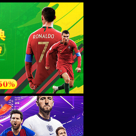
索
年
月
日
基金平台
产业领域