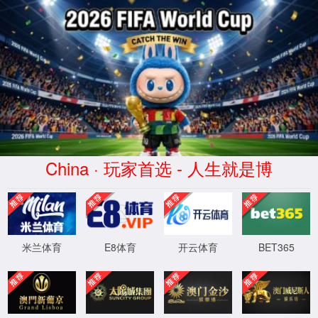
资讯要闻
时事政要
集团资讯
党建工作
首页
>
资讯要闻
>
时事政要
>
时事要闻
国统一大市场建设》
发布时间：2025-09-16
作者：新葡萄AMG官网服务摘编