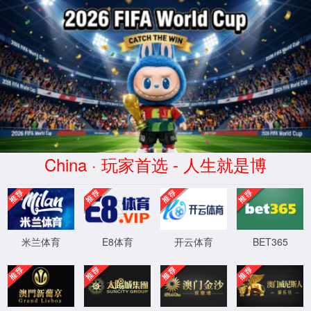
资讯要闻
时事政要
集团资讯
党建工作
首页
>
资讯要闻
>
时事政要
>
时事要闻
反响
发布时间：2023-12-07
作者：新葡萄AMG官网服务摘编