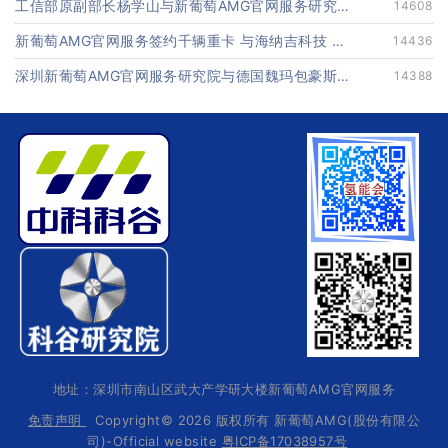
工信部原副部长杨学山与新葡萄AMG官网服务研究院余院长在第九届中电博览会交流
14608
新葡萄AMG官网服务签约千辆重卡 与海纳吉科技 氢牛电卡等合作
14436
深圳新葡萄AMG官网服务研究院与德国魏玛包豪斯大学交流研讨会
14388
地址：深圳市南山区武大产学研大楼新葡萄AMG官网服务
免责声明
司)-Official website
粤ICP备17038957号