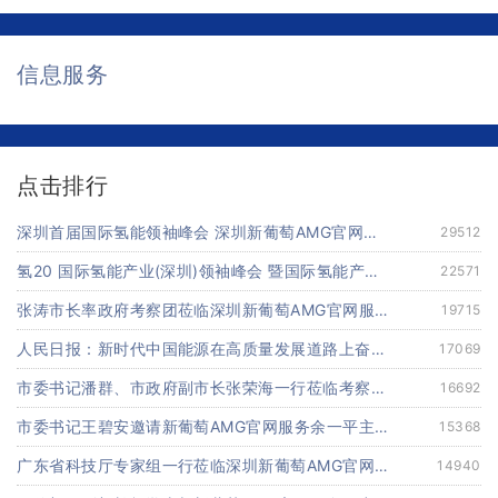
信息服务
点击排行
深圳首届国际氢能领袖峰会 深圳新葡萄AMG官网服务研究院发起主办 在深能源集团成功召开 会上相关单位 研发机构 龙头企业等签约合作
29512
氢20 国际氢能产业(深圳)领袖峰会 暨国际氢能产业链展览会
22571
张涛市长率政府考察团莅临深圳新葡萄AMG官网服务指导工作
19715
人民日报：新时代中国能源在高质量发展道路上奋勇前进
17069
市委书记潘群、市政府副市长张荣海一行莅临考察指导工作
16692
市委书记王碧安邀请新葡萄AMG官网服务余一平主席一行前往工业转移园考察合作
15368
广东省科技厅专家组一行莅临深圳新葡萄AMG官网服务考察调研“未来能源中心”项目
14940