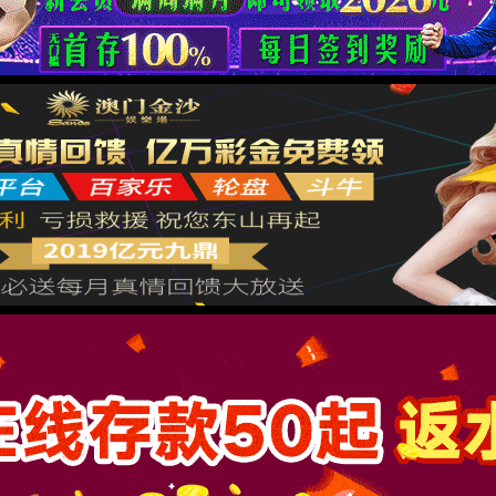
近平：在庆祝中国共产党成立105周年大会上的讲话
进。
026-07-01