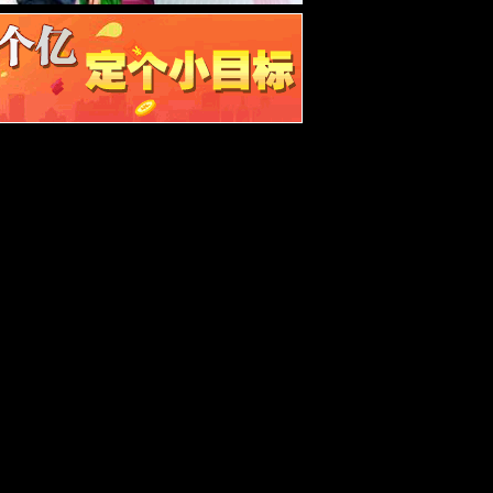
工信部原副部长杨学山与新葡萄AMG官网服务研究院余院长在第九届中电博览会交流
14543
新葡萄AMG官网服务签约千辆重卡 与海纳吉科技 氢牛电卡等合作
14355
深圳新葡萄AMG官网服务研究院与德国魏玛包豪斯大学交流研讨会
14310