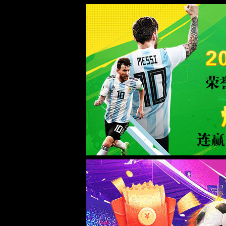
首页
关于新葡萄AMG官网服务
湾区机遇
联系我们