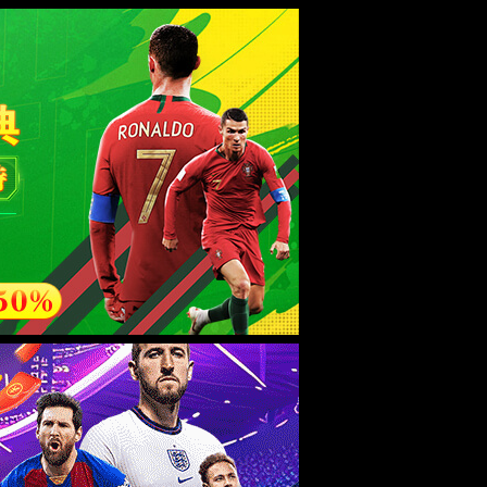
索
年
月
日
基金平台
产业领域