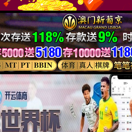
风氢能的重载时刻
026-06-30
营能否算过账”。
沂：锚定“北方氢能之都”全链布局赋能绿色转型
026-06-22
提出“打造北方氢能之都”战略目标。