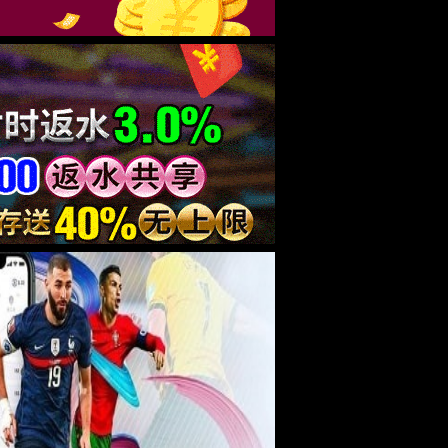
点击排行
深圳首届国际氢能领袖峰会 深圳新葡萄AMG官网服务研究院发起主办 在深能源集团成功召开 会上相关单位 研发机构 龙头企业等签约合作
29444
氢20 国际氢能产业(深圳)领袖峰会 暨国际氢能产业链展览会
22498
张涛市长率政府考察团莅临深圳新葡萄AMG官网服务指导工作
19639
人民日报：新时代中国能源在高质量发展道路上奋勇前进
16992
市委书记潘群、市政府副市长张荣海一行莅临考察指导工作
16619
市委书记王碧安邀请新葡萄AMG官网服务余一平主席一行前往工业转移园考察合作
15284
广东省科技厅专家组一行莅临深圳新葡萄AMG官网服务考察调研“未来能源中心”项目
14873